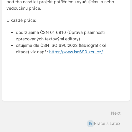
potřeba nasdílet projekt patřičnému vyučujícímu a nebo
vedoucímu práce.
U každé práce:
dodržujeme
ČSN 01 6910 (Úprava písemností
zpracovaných textovými editory)
citujeme dle ČSN ISO 690:2022 (Bibliografické
citace) viz např.:
https://www.iso690.zcu.cz/
Enter
section
select
mode
Next
Práce s Latex