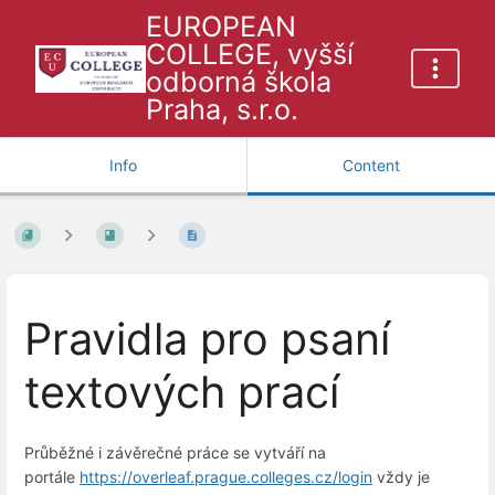
EUROPEAN
COLLEGE, vyšší
odborná škola
Praha, s.r.o.
Info
Content
Pravidla pro psaní
textových prací
Průběžné i závěrečné práce se vytváří na
portále
https://overleaf.prague.colleges.cz/login
vždy je