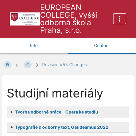
EUROPEAN
COLLEGE, vyšší
odborná škola
Praha, s.r.o.
Info
Content
Revision #55 Changes
Studijní materiály
Tvorba odborné práce - Opera ke studiu
Typografie & odborny text, Gaudeamus 2022