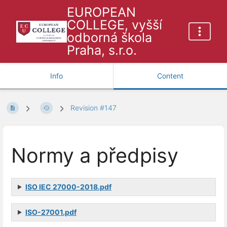
EUROPEAN
COLLEGE, vyšší
odborná škola
Praha, s.r.o.
Info
Content
Revision #147
Normy a předpisy
ISO IEC 27000-2018.pdf
ISO-27001.pdf