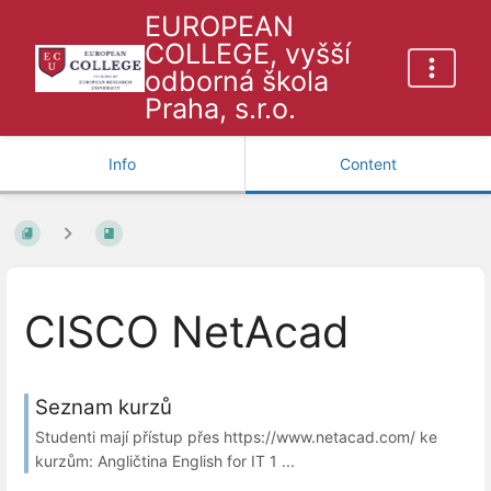
EUROPEAN
COLLEGE, vyšší
odborná škola
Praha, s.r.o.
Info
Content
CISCO NetAcad
Seznam kurzů
Studenti mají přístup přes https://www.netacad.com/ ke
kurzům: Angličtina English for IT 1 ...