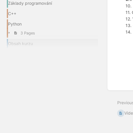
Základy programování
10.
11.
C++
12.
Python
13.
14.
3 Pages
Obsah kurzu
Enter
section
select
mode
Previou
Vide