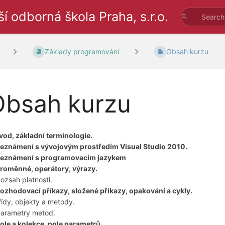
odborná škola Praha, s.r.o.
Základy programování
Obsah kurzu
Obsah kurzu
Úvod, základní terminologie.
Seznámení s vývojovým prostředím Visual Studio 2010.
Seznámení s programovacím jazykem
Proměnné, operátory, výrazy.
Rozsah platnosti.
Rozhodovací příkazy, složené příkazy, opakování a cykly.
Třídy, objekty a metody.
Parametry metod.
Pole a kolekce, pole parametrů.