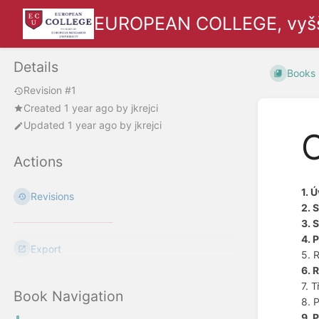
EUROPEAN COLLEGE, vyšší 
Details
Books
Revision #1
Created
1 year ago
by
jkrejci
Updated
1 year ago
by
jkrejci
Actions
1. 
Revisions
2. 
3. 
4. 
Export
5. 
6. 
7. 
Book Navigation
8. 
9. 